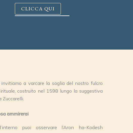
CLICCA QUI
 invitiamo a varcare la soglia del nostro fulcro
irituale, costruito nel 1598 lungo la suggestiva
a Zuccarelli.
sa ammirerai
l’interno puoi osservare l’Aron ha-Kodesh