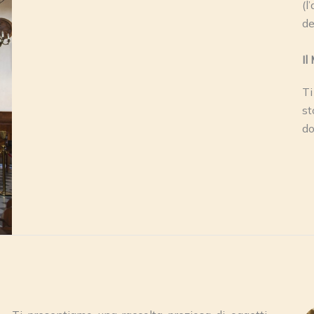
(l
de
Il
T
st
do