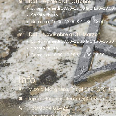
Dal 1 Aprile al 31 Ottobre
Lunedì-Venerdì 10:00-13:00 & 14:30-18:00
Sabato chiuso
Domenica 10:00-13:00 & 14:30-18:00
Dal 1 Novembre al 31 Marzo
Lunedì-Venerdì 10:00-12:30 & 14:30-16:30
Sabato chiuso
Domenica 10:00-12:30 & 14:30-16:30
Info
Vicolo Marghera, Pitigliano (GR) Ital
lapiccolagerusalemme@libero.it
+39 0564 614230