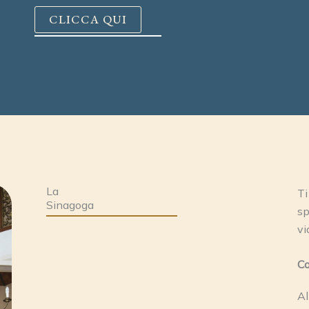
CLICCA QUI
La
Ti
Sinagoga
sp
vi
Co
Al