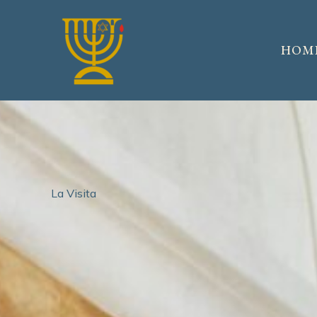
Vai
al
contenuto
HOM
La Visita